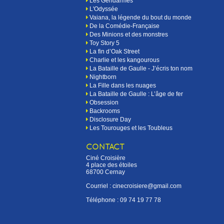
Les Gendarmes
L'Odyssée
Vaiana, la légende du bout du monde
De la Comédie-Française
Des Minions et des monstres
Toy Story 5
La fin d’Oak Street
Charlie et les kangourous
La Bataille de Gaulle - J’écris ton nom
Nightborn
La Fille dans les nuages
La Bataille de Gaulle : L’âge de fer
Obsession
Backrooms
Disclosure Day
Les Tourouges et les Toubleus
CONTACT
Ciné Croisière
4 place des étoiles
68700 Cernay
Courriel : cinecroisiere@gmail.com
Téléphone :
09 74 19 77 78