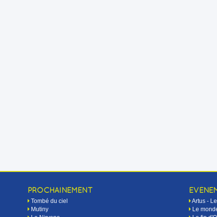
PROCHAINEMENT
EVÉNE
Tombé du ciel
Artus - 
Mutiny
Le monde