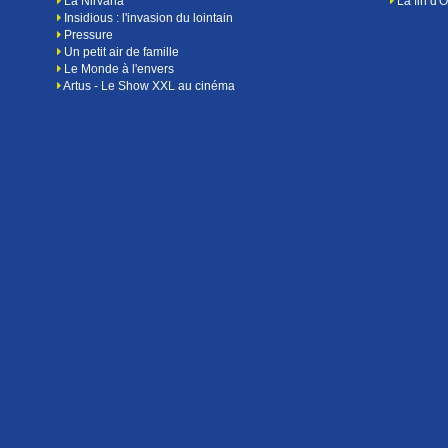
La Nirvana
La fin d'
Insidious : l'invasion du lointain
Pressure
Un petit air de famille
Le Monde à l'envers
Artus - Le Show XXL au cinéma