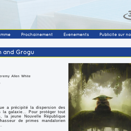
amme
Prochainement
Événements
Publicité sur n
n and Grogu
eremy Allen White
e
e a précipité la dispersion des
s la galaxie… Pour protéger tout
e, la jeune Nouvelle République
chasseur de primes mandalorien
u…