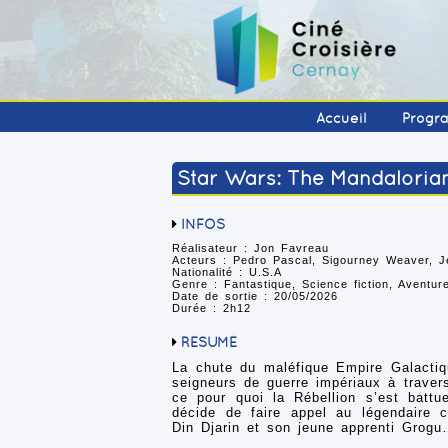
Accueil
Progr
Star Wars: The Mandaloria
INFOS
Réalisateur : Jon Favreau
Acteurs : Pedro Pascal, Sigourney Weaver, J
Nationalité : U.S.A
Genre : Fantastique, Science fiction, Aventur
Date de sortie : 20/05/2026
Durée : 2h12
RÉSUMÉ
La chute du maléfique Empire Galactiqu
seigneurs de guerre impériaux à traver
ce pour quoi la Rébellion s’est battu
décide de faire appel au légendaire 
Din Djarin et son jeune apprenti Grog