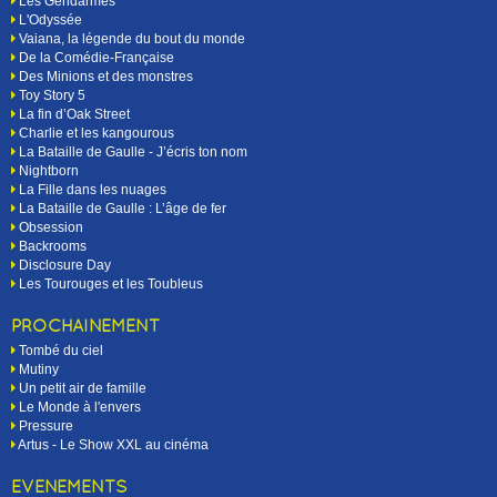
Les Gendarmes
L'Odyssée
Vaiana, la légende du bout du monde
De la Comédie-Française
Des Minions et des monstres
Toy Story 5
La fin d’Oak Street
Charlie et les kangourous
La Bataille de Gaulle - J’écris ton nom
Nightborn
La Fille dans les nuages
La Bataille de Gaulle : L’âge de fer
Obsession
Backrooms
Disclosure Day
Les Tourouges et les Toubleus
PROCHAINEMENT
Tombé du ciel
Mutiny
Un petit air de famille
Le Monde à l'envers
Pressure
Artus - Le Show XXL au cinéma
EVÉNEMENTS