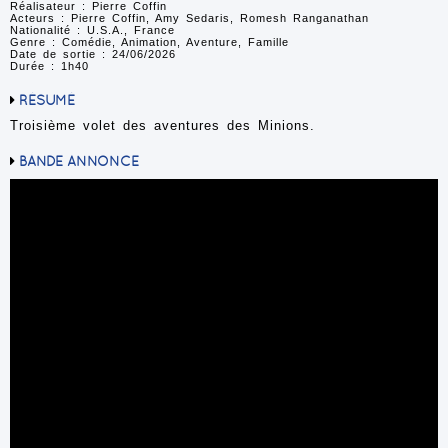
Réalisateur : Pierre Coffin
Acteurs : Pierre Coffin, Amy Sedaris, Romesh Ranganathan
Nationalité : U.S.A., France
Genre : Comédie, Animation, Aventure, Famille
Date de sortie : 24/06/2026
Durée : 1h40
RÉSUMÉ
Troisième volet des aventures des Minions.
BANDE ANNONCE