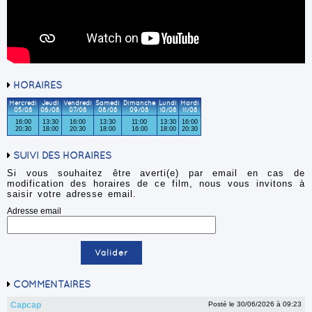
HORAIRES
Mercredi
Jeudi
Vendredi
Samedi
Dimanche
Lundi
Mardi
05/08
06/08
07/08
08/08
09/08
10/08
11/08
16:00
13:30
16:00
13:30
11:00
13:30
16:00
20:30
18:00
20:30
18:00
16:00
18:00
20:30
SUIVI DES HORAIRES
Si vous souhaitez être averti(e) par email en cas de
modification des horaires de ce film, nous vous invitons à
saisir votre adresse email.
Adresse email
COMMENTAIRES
Capcap
Posté le 30/06/2026 à 09:23