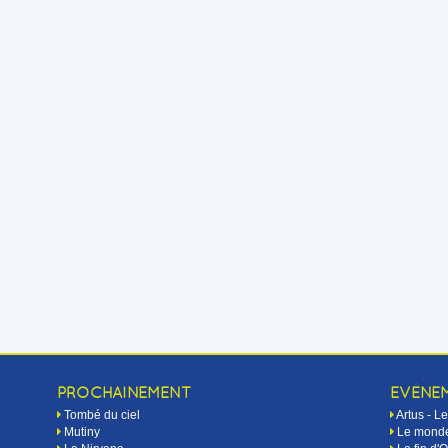
PROCHAINEMENT
EVÉNE
Tombé du ciel
Artus - 
Mutiny
Le monde