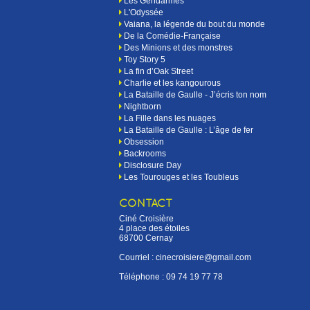
Les Gendarmes
L'Odyssée
Vaiana, la légende du bout du monde
De la Comédie-Française
Des Minions et des monstres
Toy Story 5
La fin d’Oak Street
Charlie et les kangourous
La Bataille de Gaulle - J’écris ton nom
Nightborn
La Fille dans les nuages
La Bataille de Gaulle : L’âge de fer
Obsession
Backrooms
Disclosure Day
Les Tourouges et les Toubleus
CONTACT
Ciné Croisière
4 place des étoiles
68700 Cernay
Courriel : cinecroisiere@gmail.com
Téléphone :
09 74 19 77 78