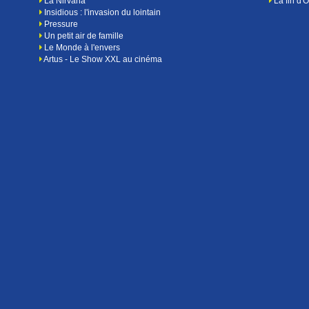
La Nirvana
La fin d'
Insidious : l'invasion du lointain
Pressure
Un petit air de famille
Le Monde à l'envers
Artus - Le Show XXL au cinéma