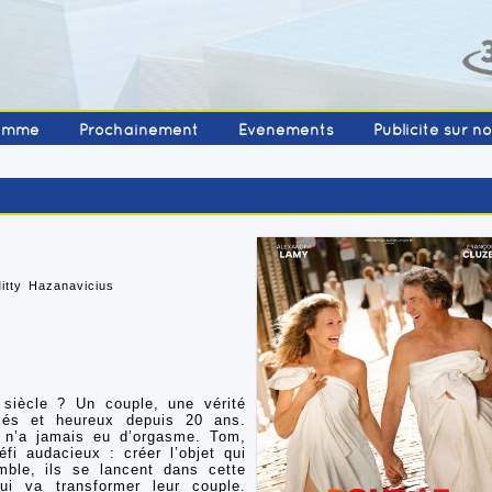
amme
Prochainement
Événements
Publicité sur n
itty Hazanavicius
 siècle ? Un couple, une vérité
iés et heureux depuis 20 ans.
y n’a jamais eu d’orgasme. Tom,
éfi audacieux : créer l’objet qui
emble, ils se lancent dans cette
ui va transformer leur couple.