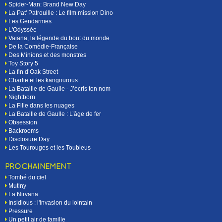
Spider-Man: Brand New Day
La Pat' Patrouille : Le film mission Dino
Les Gendarmes
L'Odyssée
Vaiana, la légende du bout du monde
De la Comédie-Française
Des Minions et des monstres
Toy Story 5
La fin d’Oak Street
Charlie et les kangourous
La Bataille de Gaulle - J’écris ton nom
Nightborn
La Fille dans les nuages
La Bataille de Gaulle : L’âge de fer
Obsession
Backrooms
Disclosure Day
Les Tourouges et les Toubleus
PROCHAINEMENT
Tombé du ciel
Mutiny
La Nirvana
Insidious : l'invasion du lointain
Pressure
Un petit air de famille