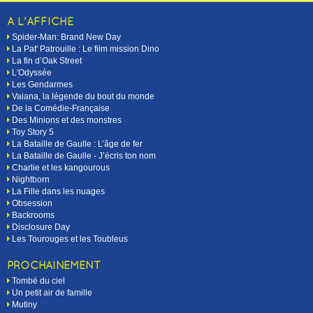
A L'AFFICHE
Spider-Man: Brand New Day
La Pat' Patrouille : Le film mission Dino
La fin d’Oak Street
L'Odyssée
Les Gendarmes
Vaiana, la légende du bout du monde
De la Comédie-Française
Des Minions et des monstres
Toy Story 5
La Bataille de Gaulle : L’âge de fer
La Bataille de Gaulle - J’écris ton nom
Charlie et les kangourous
Nightborn
La Fille dans les nuages
Obsession
Backrooms
Disclosure Day
Les Tourouges et les Toubleus
PROCHAINEMENT
Tombé du ciel
Un petit air de famille
Mutiny