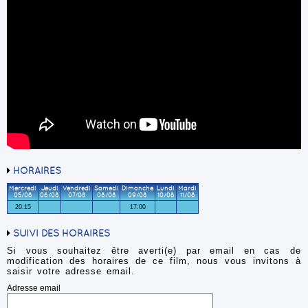
HORAIRES
Mercredi
Jeudi
Vendredi
Samedi
Dimanche
Lundi
Mardi
05/08
06/08
07/08
08/08
09/08
10/08
11/08
20:15
17:00
SUIVI DES HORAIRES
Si vous souhaitez être averti(e) par email en cas de
modification des horaires de ce film, nous vous invitons à
saisir votre adresse email.
Adresse email