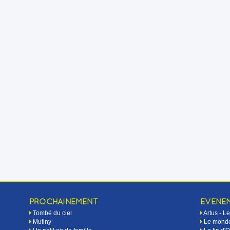
PROCHAINEMENT
EVÉNE
Tombé du ciel
Artus - 
Mutiny
Le monde