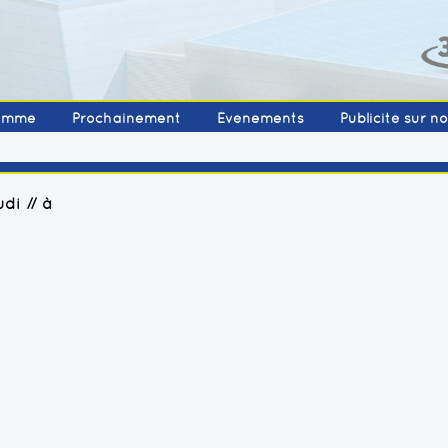
amme
Prochainement
Événements
Publicité sur n
di // à