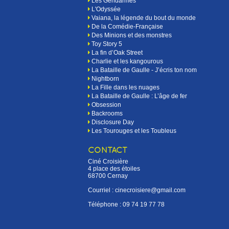
Les Gendarmes
L'Odyssée
Vaiana, la légende du bout du monde
De la Comédie-Française
Des Minions et des monstres
Toy Story 5
La fin d’Oak Street
Charlie et les kangourous
La Bataille de Gaulle - J’écris ton nom
Nightborn
La Fille dans les nuages
La Bataille de Gaulle : L’âge de fer
Obsession
Backrooms
Disclosure Day
Les Tourouges et les Toubleus
CONTACT
Ciné Croisière
4 place des étoiles
68700 Cernay
Courriel : cinecroisiere@gmail.com
Téléphone :
09 74 19 77 78