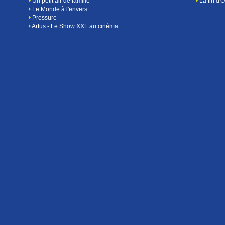
Un petit air de famille
La fin d'
Le Monde à l'envers
Pressure
Artus - Le Show XXL au cinéma