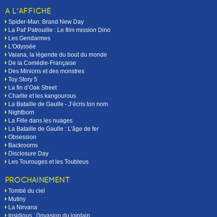
A L'AFFICHE
Spider-Man: Brand New Day
La Pat' Patrouille : Le film mission Dino
Les Gendarmes
L'Odyssée
Vaiana, la légende du bout du monde
De la Comédie-Française
Des Minions et des monstres
Toy Story 5
La fin d’Oak Street
Charlie et les kangourous
La Bataille de Gaulle - J’écris ton nom
Nightborn
La Fille dans les nuages
La Bataille de Gaulle : L’âge de fer
Obsession
Backrooms
Disclosure Day
Les Tourouges et les Toubleus
PROCHAINEMENT
Tombé du ciel
Mutiny
La Nirvana
Insidious : l'invasion du lointain