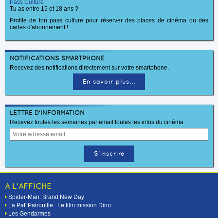
Pass Culture
Tu as entre 15 et 18 ans ?
Profite de ton pass culture pour réserver des places de cinéma ou des
cartes d'abonnement !
NOTIFICATIONS SMARTPHONE
Recevez des notifications directement sur votre smartphone.
En savoir plus...
LETTRE D'INFORMATION
Recevez toutes les semaines par email toutes les infos du cinéma.
A L'AFFICHE
Spider-Man: Brand New Day
La Pat' Patrouille : Le film mission Dino
Les Gendarmes