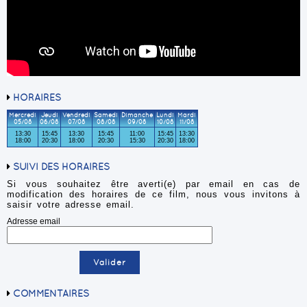
HORAIRES
Mercredi
Jeudi
Vendredi
Samedi
Dimanche
Lundi
Mardi
05/08
06/08
07/08
08/08
09/08
10/08
11/08
13:30
15:45
13:30
15:45
11:00
15:45
13:30
18:00
20:30
18:00
20:30
15:30
20:30
18:00
SUIVI DES HORAIRES
Si vous souhaitez être averti(e) par email en cas de
modification des horaires de ce film, nous vous invitons à
saisir votre adresse email.
Adresse email
COMMENTAIRES