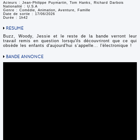
Acteurs : Jean-Philippe Puymartin, Tom Hanks, Richard Darbois
Nationalité : U.S.A
Genre : Comédie, Animation, Aventure, Famille
Date de sortie : 17/06/2026
Durée : 1h42
RÉSUMÉ
Buzz, Woody, Jessie et le reste de la bande verront leur
travail remis en question lorsqu'ils découvriront que ce qui
obsède les enfants d'aujourd'hui s’appelle... l'électronique !
BANDE ANNONCE