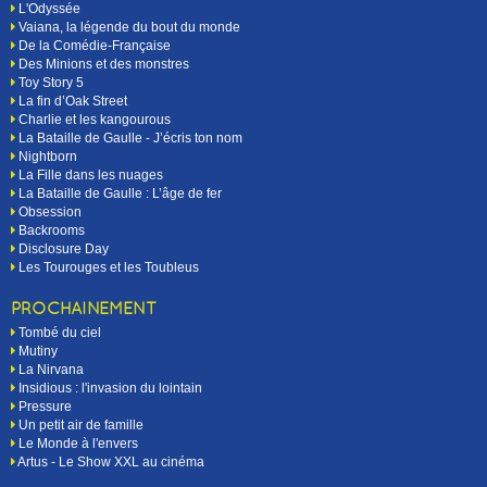
L'Odyssée
Vaiana, la légende du bout du monde
De la Comédie-Française
Des Minions et des monstres
Toy Story 5
La fin d’Oak Street
Charlie et les kangourous
La Bataille de Gaulle - J’écris ton nom
Nightborn
La Fille dans les nuages
La Bataille de Gaulle : L’âge de fer
Obsession
Backrooms
Disclosure Day
Les Tourouges et les Toubleus
PROCHAINEMENT
Tombé du ciel
Mutiny
La Nirvana
Insidious : l'invasion du lointain
Pressure
Un petit air de famille
Le Monde à l'envers
Artus - Le Show XXL au cinéma