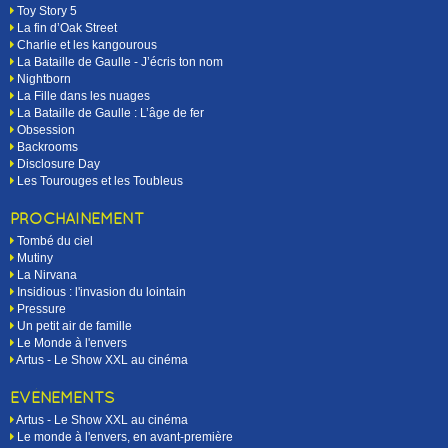
Toy Story 5
La fin d’Oak Street
Charlie et les kangourous
La Bataille de Gaulle - J’écris ton nom
Nightborn
La Fille dans les nuages
La Bataille de Gaulle : L’âge de fer
Obsession
Backrooms
Disclosure Day
Les Tourouges et les Toubleus
PROCHAINEMENT
Tombé du ciel
Mutiny
La Nirvana
Insidious : l'invasion du lointain
Pressure
Un petit air de famille
Le Monde à l'envers
Artus - Le Show XXL au cinéma
EVÉNEMENTS
Artus - Le Show XXL au cinéma
Le monde à l'envers, en avant-première