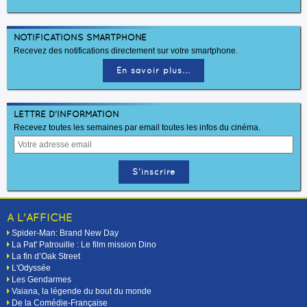
NOTIFICATIONS SMARTPHONE
Recevez des notifications directement sur votre smartphone.
En savoir plus...
LETTRE D'INFORMATION
Recevez toutes les semaines par email toutes les infos du cinéma.
A L'AFFICHE
Spider-Man: Brand New Day
La Pat' Patrouille : Le film mission Dino
La fin d’Oak Street
L'Odyssée
Les Gendarmes
Vaiana, la légende du bout du monde
De la Comédie-Française