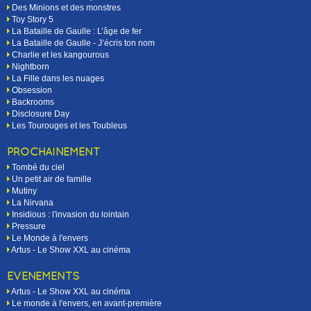
Des Minions et des monstres
Toy Story 5
La Bataille de Gaulle : L’âge de fer
La Bataille de Gaulle - J’écris ton nom
Charlie et les kangourous
Nightborn
La Fille dans les nuages
Obsession
Backrooms
Disclosure Day
Les Tourouges et les Toubleus
PROCHAINEMENT
Tombé du ciel
Un petit air de famille
Mutiny
La Nirvana
Insidious : l'invasion du lointain
Pressure
Le Monde à l'envers
Artus - Le Show XXL au cinéma
EVÉNEMENTS
Artus - Le Show XXL au cinéma
Le monde à l'envers, en avant-première