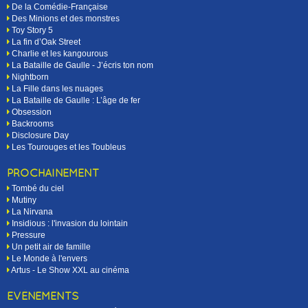
De la Comédie-Française
Des Minions et des monstres
Toy Story 5
La fin d’Oak Street
Charlie et les kangourous
La Bataille de Gaulle - J’écris ton nom
Nightborn
La Fille dans les nuages
La Bataille de Gaulle : L’âge de fer
Obsession
Backrooms
Disclosure Day
Les Tourouges et les Toubleus
PROCHAINEMENT
Tombé du ciel
Mutiny
La Nirvana
Insidious : l'invasion du lointain
Pressure
Un petit air de famille
Le Monde à l'envers
Artus - Le Show XXL au cinéma
EVÉNEMENTS