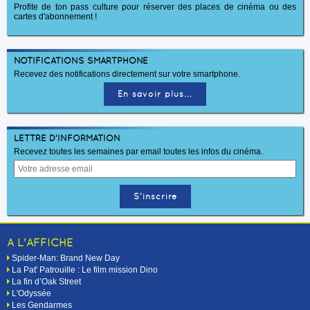
Profite de ton pass culture pour réserver des places de cinéma ou des
cartes d'abonnement !
NOTIFICATIONS SMARTPHONE
Recevez des notifications directement sur votre smartphone.
En savoir plus...
LETTRE D'INFORMATION
Recevez toutes les semaines par email toutes les infos du cinéma.
A L'AFFICHE
Spider-Man: Brand New Day
La Pat' Patrouille : Le film mission Dino
La fin d’Oak Street
L'Odyssée
Les Gendarmes