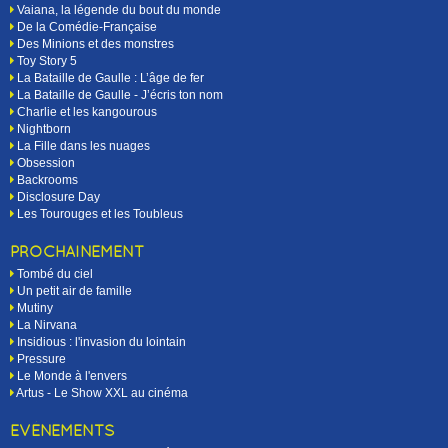
Vaiana, la légende du bout du monde
De la Comédie-Française
Des Minions et des monstres
Toy Story 5
La Bataille de Gaulle : L’âge de fer
La Bataille de Gaulle - J’écris ton nom
Charlie et les kangourous
Nightborn
La Fille dans les nuages
Obsession
Backrooms
Disclosure Day
Les Tourouges et les Toubleus
PROCHAINEMENT
Tombé du ciel
Un petit air de famille
Mutiny
La Nirvana
Insidious : l'invasion du lointain
Pressure
Le Monde à l'envers
Artus - Le Show XXL au cinéma
EVÉNEMENTS