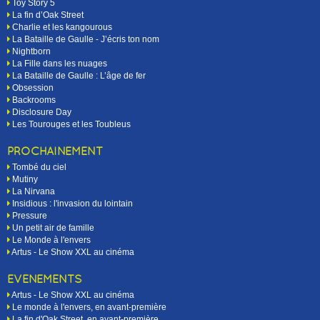
Toy Story 5
La fin d’Oak Street
Charlie et les kangourous
La Bataille de Gaulle - J’écris ton nom
Nightborn
La Fille dans les nuages
La Bataille de Gaulle : L’âge de fer
Obsession
Backrooms
Disclosure Day
Les Tourouges et les Toubleus
PROCHAINEMENT
Tombé du ciel
Mutiny
La Nirvana
Insidious : l'invasion du lointain
Pressure
Un petit air de famille
Le Monde à l'envers
Artus - Le Show XXL au cinéma
EVÉNEMENTS
Artus - Le Show XXL au cinéma
Le monde à l'envers, en avant-première
La fin d'Oak Street, en avant-première