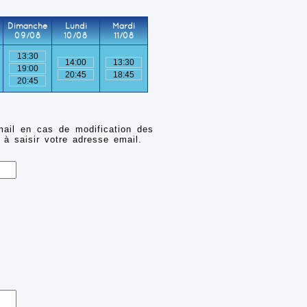
Dimanche
Lundi
Mardi
09/08
10/08
11/08
13:30
14:00
13:30
19:00
20:45
18:45
20:45
mail en cas de modification des
 à saisir votre adresse email.