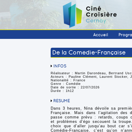
Accueil
Progr
De la Comédie-Française
INFOS
Réalisateur : Martin Darondeau, Bertrand Usc
Acteurs : Pauline Clément, Laurent Stocker, J
Nationalité : France
Genre : Comédie
Date de sortie : 22/07/2026
Durée : 1h12
RÉSUMÉ
Dans 3 heures, Nina dévoile sa premi
Française. Mais dans l’agitation des d
passe comme prévu : retards, coups d
et problèmes d’égo secouent la troupe.
choix que d’aller jusqu’au bout car s’
Comédie-Française, c’est qu’on n’a