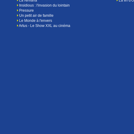
La Nirvana
La fin d'
Insidious : l'invasion du lointain
Pressure
Un petit air de famille
Le Monde à l'envers
Artus - Le Show XXL au cinéma