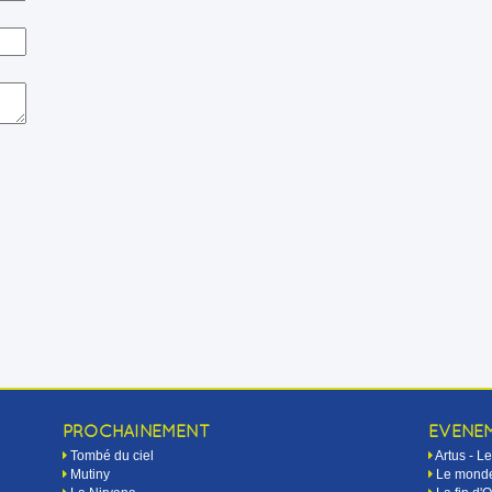
PROCHAINEMENT
EVÉNE
Tombé du ciel
Artus - 
Mutiny
Le monde