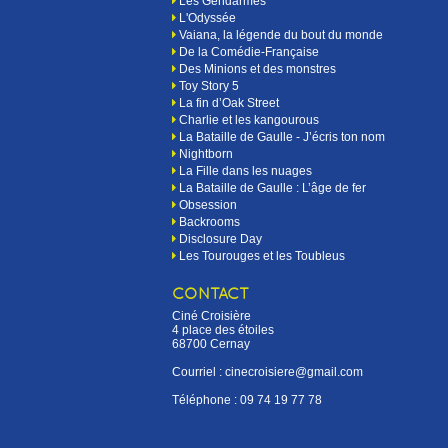
Les Gendarmes
L'Odyssée
Vaiana, la légende du bout du monde
De la Comédie-Française
Des Minions et des monstres
Toy Story 5
La fin d’Oak Street
Charlie et les kangourous
La Bataille de Gaulle - J’écris ton nom
Nightborn
La Fille dans les nuages
La Bataille de Gaulle : L’âge de fer
Obsession
Backrooms
Disclosure Day
Les Tourouges et les Toubleus
CONTACT
Ciné Croisière
4 place des étoiles
68700 Cernay
Courriel : cinecroisiere@gmail.com
Téléphone :
09 74 19 77 78