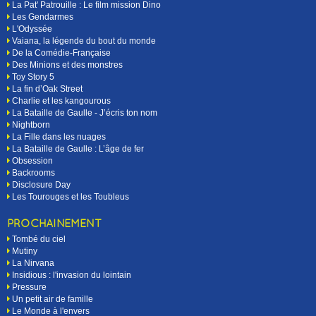
La Pat' Patrouille : Le film mission Dino
Les Gendarmes
L'Odyssée
Vaiana, la légende du bout du monde
De la Comédie-Française
Des Minions et des monstres
Toy Story 5
La fin d’Oak Street
Charlie et les kangourous
La Bataille de Gaulle - J’écris ton nom
Nightborn
La Fille dans les nuages
La Bataille de Gaulle : L’âge de fer
Obsession
Backrooms
Disclosure Day
Les Tourouges et les Toubleus
PROCHAINEMENT
Tombé du ciel
Mutiny
La Nirvana
Insidious : l'invasion du lointain
Pressure
Un petit air de famille
Le Monde à l'envers