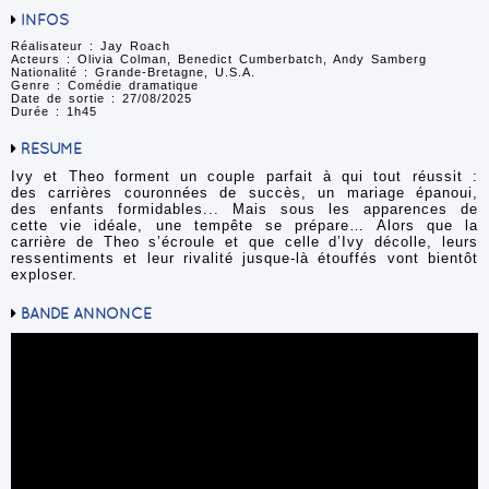
INFOS
Réalisateur : Jay Roach
Acteurs : Olivia Colman, Benedict Cumberbatch, Andy Samberg
Nationalité : Grande-Bretagne, U.S.A.
Genre : Comédie dramatique
Date de sortie : 27/08/2025
Durée : 1h45
RÉSUMÉ
Ivy et Theo forment un couple parfait à qui tout réussit :
des carrières couronnées de succès, un mariage épanoui,
des enfants formidables... Mais sous les apparences de
cette vie idéale, une tempête se prépare… Alors que la
carrière de Theo s’écroule et que celle d’Ivy décolle, leurs
ressentiments et leur rivalité jusque-là étouffés vont bientôt
exploser.
BANDE ANNONCE