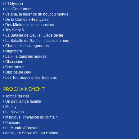
L'Odyssée
Les Gendarmes
Vaiana, la légende du bout du monde
De la Comédie-Française
Des Minions et des monstres
Toy Story 5
La Bataille de Gaulle : L’âge de fer
La Bataille de Gaulle - J’écris ton nom
Charlie et les kangourous
Nightborn
La Fille dans les nuages
Obsession
Backrooms
Disclosure Day
Les Tourouges et les Toubleus
PROCHAINEMENT
Tombé du ciel
Un petit air de famille
Mutiny
La Nirvana
Insidious : l'invasion du lointain
Pressure
Le Monde à l'envers
Artus - Le Show XXL au cinéma