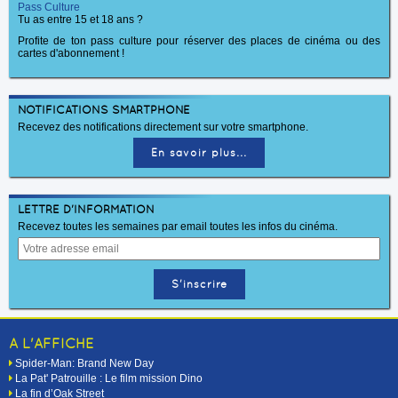
Pass Culture
Tu as entre 15 et 18 ans ?
Profite de ton pass culture pour réserver des places de cinéma ou des
cartes d'abonnement !
NOTIFICATIONS SMARTPHONE
Recevez des notifications directement sur votre smartphone.
En savoir plus...
LETTRE D'INFORMATION
Recevez toutes les semaines par email toutes les infos du cinéma.
A L'AFFICHE
Spider-Man: Brand New Day
La Pat' Patrouille : Le film mission Dino
La fin d’Oak Street