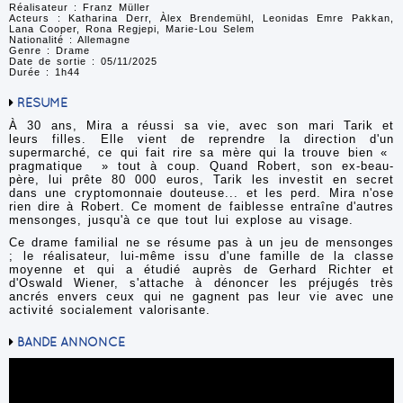
Réalisateur : Franz Müller
Acteurs : Katharina Derr, Àlex Brendemühl, Leonidas Emre Pakkan,
Lana Cooper, Rona Regjepi, Marie-Lou Selem
Nationalité : Allemagne
Genre : Drame
Date de sortie : 05/11/2025
Durée : 1h44
RÉSUMÉ
À 30 ans, Mira a réussi sa vie, avec son mari Tarik et
leurs filles. Elle vient de reprendre la direction d'un
supermarché, ce qui fait rire sa mère qui la trouve bien «
pragmatique » tout à coup. Quand Robert, son ex-beau-
père, lui prête 80 000 euros, Tarik les investit en secret
dans une cryptomonnaie douteuse... et les perd. Mira n'ose
rien dire à Robert. Ce moment de faiblesse entraîne d'autres
mensonges, jusqu'à ce que tout lui explose au visage.
Ce drame familial ne se résume pas à un jeu de mensonges
; le réalisateur, lui-même issu d'une famille de la classe
moyenne et qui a étudié auprès de Gerhard Richter et
d'Oswald Wiener, s'attache à dénoncer les préjugés très
ancrés envers ceux qui ne gagnent pas leur vie avec une
activité socialement valorisante.
BANDE ANNONCE