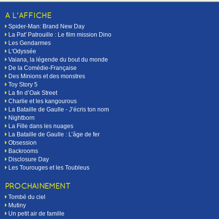
A L'AFFICHE
Spider-Man: Brand New Day
La Pat' Patrouille : Le film mission Dino
Les Gendarmes
L'Odyssée
Vaiana, la légende du bout du monde
De la Comédie-Française
Des Minions et des monstres
Toy Story 5
La fin d’Oak Street
Charlie et les kangourous
La Bataille de Gaulle - J’écris ton nom
Nightborn
La Fille dans les nuages
La Bataille de Gaulle : L’âge de fer
Obsession
Backrooms
Disclosure Day
Les Tourouges et les Toubleus
PROCHAINEMENT
Tombé du ciel
Mutiny
Un petit air de famille