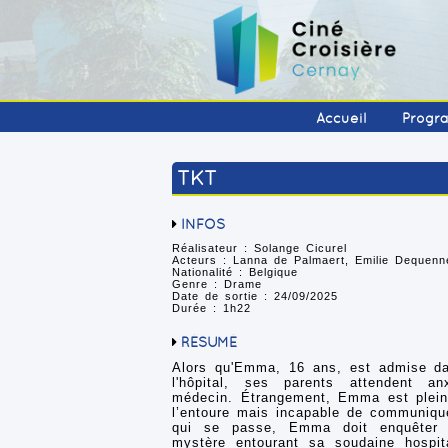
Accueil
Progr
TKT
INFOS
Réalisateur : Solange Cicurel
Acteurs : Lanna de Palmaert, Emilie Dequen
Nationalité : Belgique
Genre : Drame
Date de sortie : 24/09/2025
Durée : 1h22
RÉSUMÉ
Alors qu'Emma, 16 ans, est admise dan
l'hôpital, ses parents attendent a
médecin. Étrangement, Emma est plei
l’entoure mais incapable de communiqu
qui se passe, Emma doit enquêter 
mystère entourant sa soudaine hospital