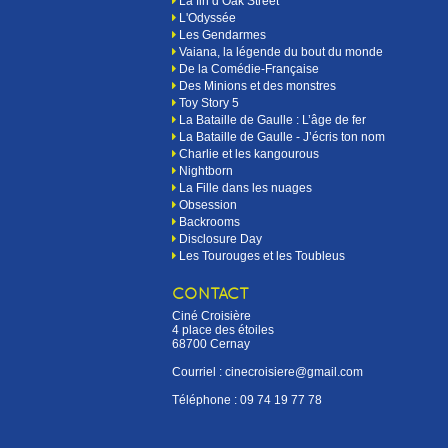
La fin d’Oak Street
L'Odyssée
Les Gendarmes
Vaiana, la légende du bout du monde
De la Comédie-Française
Des Minions et des monstres
Toy Story 5
La Bataille de Gaulle : L’âge de fer
La Bataille de Gaulle - J’écris ton nom
Charlie et les kangourous
Nightborn
La Fille dans les nuages
Obsession
Backrooms
Disclosure Day
Les Tourouges et les Toubleus
CONTACT
Ciné Croisière
4 place des étoiles
68700 Cernay
Courriel : cinecroisiere@gmail.com
Téléphone :
09 74 19 77 78