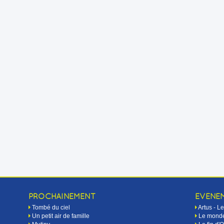
PROCHAINEMENT
EVÉNE
Tombé du ciel
Artus - 
Un petit air de famille
Le monde