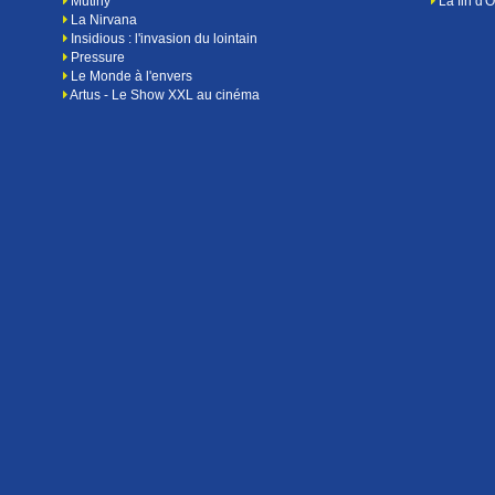
Mutiny
La fin d'
La Nirvana
Insidious : l'invasion du lointain
Pressure
Le Monde à l'envers
Artus - Le Show XXL au cinéma