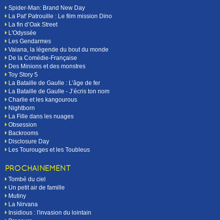
Spider-Man: Brand New Day
La Pat' Patrouille : Le film mission Dino
La fin d’Oak Street
L'Odyssée
Les Gendarmes
Vaiana, la légende du bout du monde
De la Comédie-Française
Des Minions et des monstres
Toy Story 5
La Bataille de Gaulle : L’âge de fer
La Bataille de Gaulle - J’écris ton nom
Charlie et les kangourous
Nightborn
La Fille dans les nuages
Obsession
Backrooms
Disclosure Day
Les Tourouges et les Toubleus
PROCHAINEMENT
Tombé du ciel
Un petit air de famille
Mutiny
La Nirvana
Insidious : l'invasion du lointain