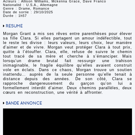
Acteurs : Allison Williams, Mckenna Grace, Dave Franco
Nationalité : U.S.A., Allemagne
Genre : Drame, Romance
Date de sortie : 29/10/2025
Durée : 1h57
RÉSUMÉ
Morgan Grant a mis ses rêves entre parenthèses pour élever
sa fille Clara. Si elles partagent un amour indéfectible, tout
le reste les divise : leurs valeurs, leurs choix, leur manière
d’aimer et de vivre. Morgan veut protéger Clara à tout prix,
quitte à l’étouffer. Clara, elle, refuse de suivre le chemin
tout tracé de sa mère et cherche à s’émanciper. Mais
lorsqu’un drame brutal fait ressurgir une trahison
inimaginable, le fragile équilibre qu’elles avaient construit
vole en éclats. Dans ce chaos, Morgan trouve un soutien
inattendu… auprès de la seule personne qu’elle tenait à
distance depuis des années. De son côté, Clara se
rapproche dangereusement du garçon qu’on lui a
formellement interdit d’aimer. Deux chemins parallèles, deux
cœurs en reconstruction, une vérité à affronter.
BANDE ANNONCE