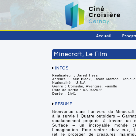
Accueil
Progr
Minecraft, Le Film
INFOS
Réalisateur : Jared Hess
Acteurs : Jack Black, Jason Momoa, Daniell
Nationalité : U.S.A
Genre : Comédie, Aventure, Famille
Date de sortie : 02/04/2025
Durée : 1h41
RÉSUMÉ
Bienvenue dans l’univers de Minecraft 
à la survie ! Quatre outsiders – Garret
soudainement projetés à travers un 
Surface – un incroyable monde cu
l’imagination. Pour rentrer chez eux, i
(et le protéger de créatures maléfi