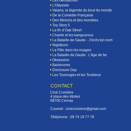
Les Gendarmes
L'Odyssée
Vaiana, la légende du bout du monde
De la Comédie-Française
Des Minions et des monstres
Toy Story 5
La fin d’Oak Street
Charlie et les kangourous
La Bataille de Gaulle - J’écris ton nom
Nightborn
La Fille dans les nuages
La Bataille de Gaulle : L’âge de fer
Obsession
Backrooms
Disclosure Day
Les Tourouges et les Toubleus
CONTACT
Ciné Croisière
4 place des étoiles
68700 Cernay
Courriel : cinecroisiere@gmail.com
Téléphone :
09 74 19 77 78