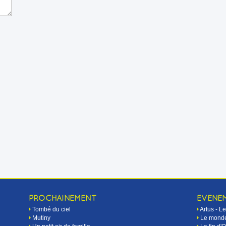
PROCHAINEMENT
EVÉNE
Tombé du ciel
Artus - 
Mutiny
Le monde