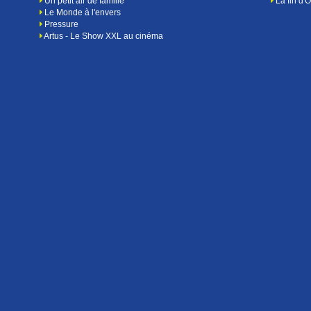
Un petit air de famille
La fin d'
Le Monde à l'envers
Pressure
Artus - Le Show XXL au cinéma