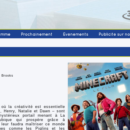
amme
Prochainement
Événements
Publicité sur n
e Brooks
où la créativité est essentielle
t, Henry, Natalie et Dawn – sont
mystérieux portail menant à La
bique qui prospère grâce à
l leur faudra maîtriser ce monde
ques comme les Piglins et les