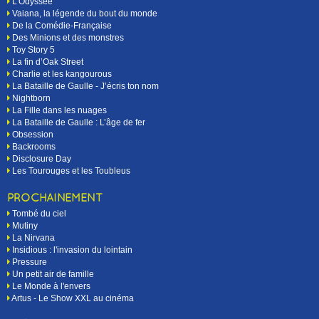
L'Odyssée
Vaiana, la légende du bout du monde
De la Comédie-Française
Des Minions et des monstres
Toy Story 5
La fin d’Oak Street
Charlie et les kangourous
La Bataille de Gaulle - J’écris ton nom
Nightborn
La Fille dans les nuages
La Bataille de Gaulle : L’âge de fer
Obsession
Backrooms
Disclosure Day
Les Tourouges et les Toubleus
PROCHAINEMENT
Tombé du ciel
Mutiny
La Nirvana
Insidious : l'invasion du lointain
Pressure
Un petit air de famille
Le Monde à l'envers
Artus - Le Show XXL au cinéma